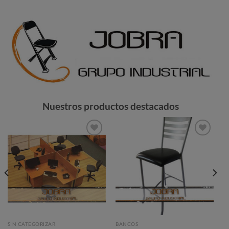
Nuestros productos destacados
Añadir
Añadir
a la
a la
lista de
lista de
deseos
deseos
SIN CATEGORIZAR
BANCOS