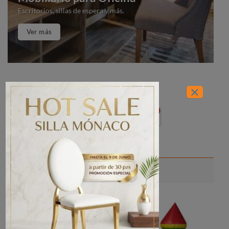
Escritorios, sillas de espera y más.
Ver más
×
Encuéntranos en…
Venta de brincolines