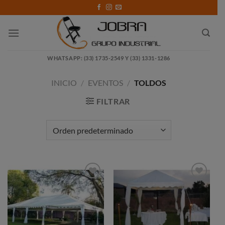
Saltar
al
contenido
WHATSAPP: (33) 1735-2549 Y (33) 1331-1286
INICIO
/
EVENTOS
/
TOLDOS
FILTRAR
Añadir
Añadir
a la
a la
lista de
lista de
deseos
deseos