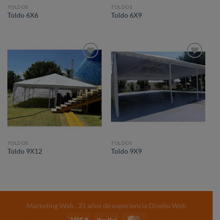
TOLDOS
TOLDOS
Toldo 6X6
Toldo 6X9
Añadir
Añadir
a la
a la
lista de
lista de
deseos
deseos
TOLDOS
TOLDOS
Toldo 9X12
Toldo 9X9
Marketing Web
. 31 años de experiencia
Diseño Web