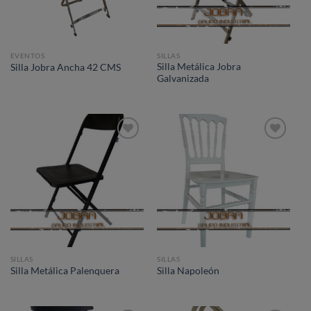
EVENTOS
SILLAS
Silla Metálica Jobra
Silla Jobra Ancha 42 CMS
Galvanizada
Añadir
Añadir
a la
a la
lista de
lista de
deseos
deseos
SILLAS
SILLAS
Silla Metálica Palenquera
Silla Napoleón