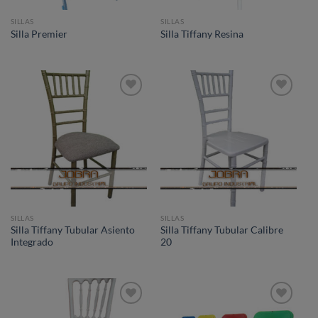
SILLAS
SILLAS
Silla Premier
Silla Tiffany Resina
Añadir
Añadir
a la
a la
lista de
lista de
deseos
deseos
SILLAS
SILLAS
Silla Tiffany Tubular Asiento
Silla Tiffany Tubular Calibre
Integrado
20
Añadir
Añadir