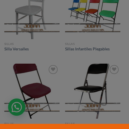
a la
a la
lista de
lista de
deseos
deseos
SILLAS
SILLAS
Silla Versalles
Sillas Infantiles Plegables
Añadir
Añadir
a la
a la
lista de
lista de
deseos
deseos
SILLAS
SILLAS
Sillas Sams
Silla Banquetera