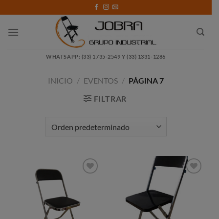
Saltar
al
contenido
WHATSAPP: (33) 1735-2549 Y (33) 1331-1286
INICIO
/
EVENTOS
/
PÁGINA 7
FILTRAR
Añadir
Añadir
a la
a la
lista de
lista de
deseos
deseos