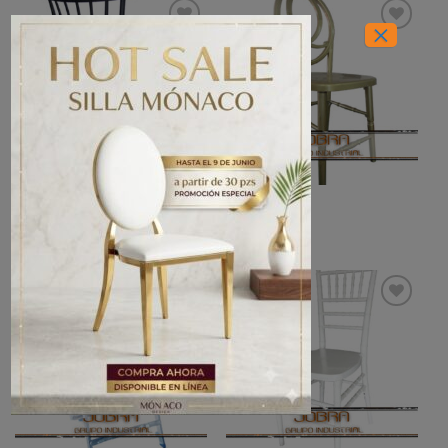
×
Añadir
Añadir
a la
a la
lista de
lista de
deseos
deseos
SILLAS
SILLAS
Silla Nordik
Silla Phoenix
Añadir
Añadir
a la
a la
lista de
lista de
deseos
deseos