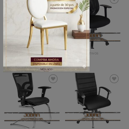
Añadir
Añadir
a la
a la
lista de
lista de
deseos
deseos
SILLONES EJECUTIVOS
SILLONES EJECUTIVOS
Sillón Pride
Sillón Sling
Añadir
Añadir
a la
a la
lista de
lista de
deseos
deseos