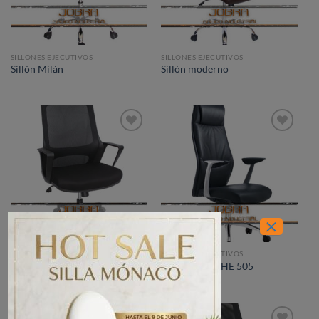
SILLONES EJECUTIVOS
SILLONES EJECUTIVOS
Sillón Milán
Sillón moderno
Añadir
Añadir
a la
a la
lista de
lista de
deseos
deseos
×
SILLONES EJECUTIVOS
SILLONES EJECUTIVOS
Sillón Neos 75
Sillón Paoli OHE 505