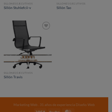
SILLONES EJECUTIVOS
SILLONES EJECUTIVOS
Sillón Stuhlefcii-v
Sillón Tao
Añadir
a la
lista de
deseos
SILLONES EJECUTIVOS
Sillón Travis
Marketing Web
. 31 años de experiencia
Diseño Web