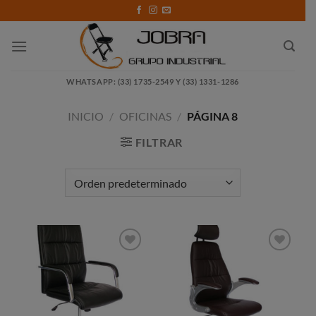
Saltar
al
contenido
WHATSAPP: (33) 1735-2549 Y (33) 1331-1286
INICIO
/
OFICINAS
/
PÁGINA 8
FILTRAR
Añadir
Añadir
a la
a la
lista de
lista de
deseos
deseos