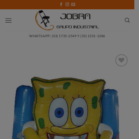
Saltar
al
contenido
WHATSAPP: (33) 1735-2549 Y (33) 1331-1286
Añadir
a la
lista
de
deseos