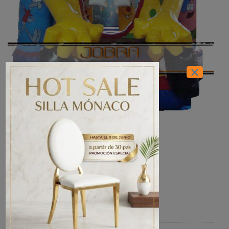
×
INICIO
/
EVENTOS
/
BRINCOLINES
Brincolin Bob Esponja