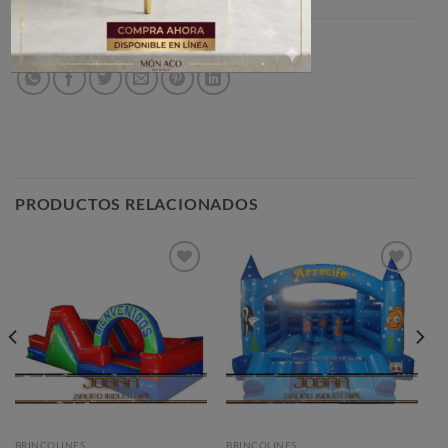
SKU:
BR007
Categoría:
BRINCOLINES
PRODUCTOS RELACIONADOS
Añadir
Añadir
a la
a la
lista de
lista de
deseos
deseos
BRINCOLINES
BRINCOLINES