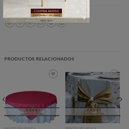
SKU:
MB004
Categoría:
MANTELERÍA BÁSICA
PRODUCTOS RELACIONADOS
Añadir
Añadir
a la
a la
lista de
lista de
deseos
deseos
MANTELERÍA BÁSICA
MANTELERÍA BÁSICA