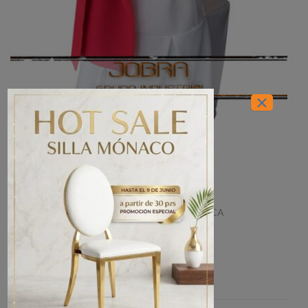
×
INICIO
/
MANTELERÍA
/
MANTELERÍA BÁSICA
Cubre silla con listón