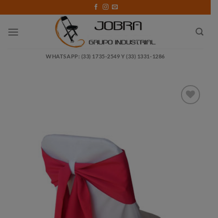
Saltar
al
contenido
WHATSAPP: (33) 1735-2549 Y (33) 1331-1286
Añadir
a la
lista
de
deseos