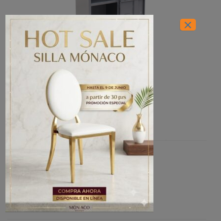
×
INICIO
/
OFICINAS
/
LOCKERS
Locker 4 puertas
Categoría:
LOCKERS