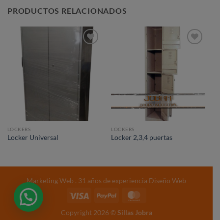
PRODUCTOS RELACIONADOS
Añadir
Añadir
a la
a la
lista de
lista de
deseos
deseos
LOCKERS
LOCKERS
Locker Universal
Locker 2,3,4 puertas
Marketing Web
. 31 años de experiencia
Diseño Web
Copyright 2026 ©
Sillas Jobra