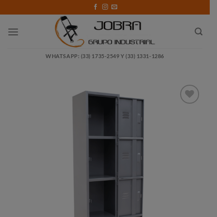
Saltar
al
contenido
WHATSAPP: (33) 1735-2549 Y (33) 1331-1286
Añadir
a la
lista
de
deseos