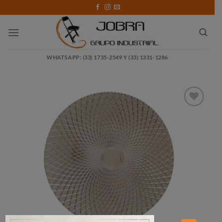
Saltar
al
contenido
WHATSAPP: (33) 1735-2549 Y (33) 1331-1286
Añadir
a la
lista
de
deseos