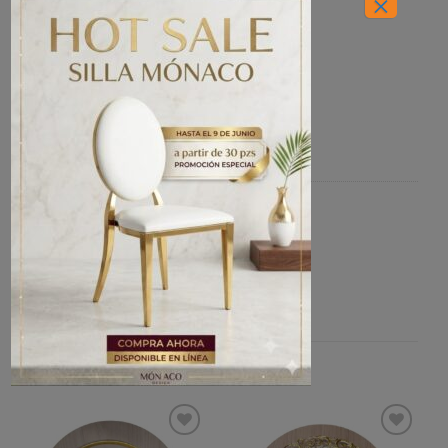
×
INICIO
/
CRISTALERÍA
/
PLATOS BASE
Plato Base de Melamina Kali
Categorías:
CRISTALERÍA
,
PLATOS BASE
PRODUCTOS RELACIONADOS