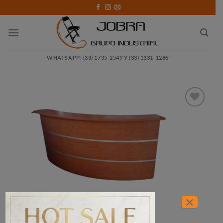
Saltar
al
contenido
WHATSAPP: (33) 1735-2549 Y (33) 1331-1286
Añadir
a la
lista
de
deseos
×
INICIO
/
OFICINAS
/
RECEPCIÓN