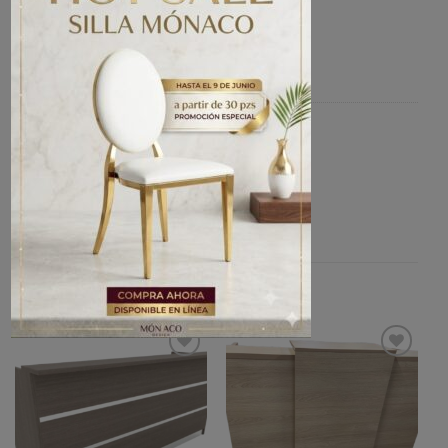
Recepción Sigma frente curvo
Categoría:
RECEPCIÓN
PRODUCTOS RELACIONADOS
Añadir
Añadir
a la
a la
lista de
lista de
deseos
deseos