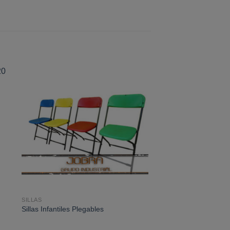
r
Añadir
a la
de
lista de
os
deseos
SILLAS
Sillas Infantiles Plegables