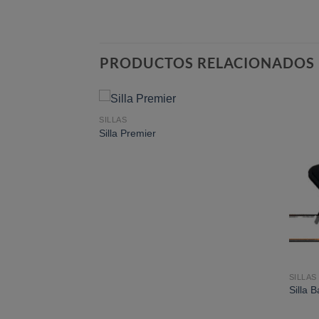
PRODUCTOS RELACIONADOS
SILLAS
Añadir
Añadir
Silla Premier
a la
a la
lista de
lista de
deseos
deseos
SILLAS
Silla 