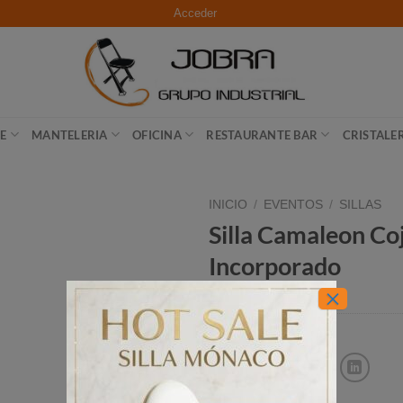
Acceder
E
MANTELERIA
OFICINA
RESTAURANTE BAR
CRISTALE
INICIO
/
EVENTOS
/
SILLAS
Silla Camaleon Co
Añadir
Incorporado
a la
lista de
×
deseos
Categoría:
SILLAS