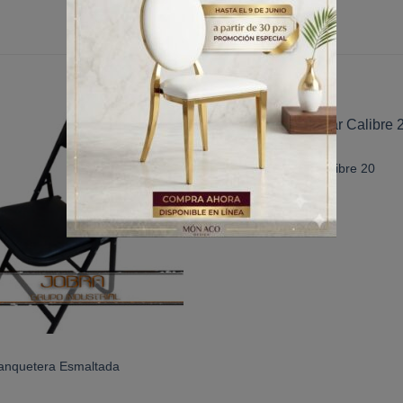
SILLAS
Añadir
Añadi
Silla Tiffany Tubular Calibre 20
a la
a la
lista de
lista 
deseos
dese
Banquetera Esmaltada