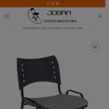
Saltar
al
contenido
WHATSAPP: (33) 1735-2549 Y (33) 1331-1286
Añadir
a la
lista
de
deseos