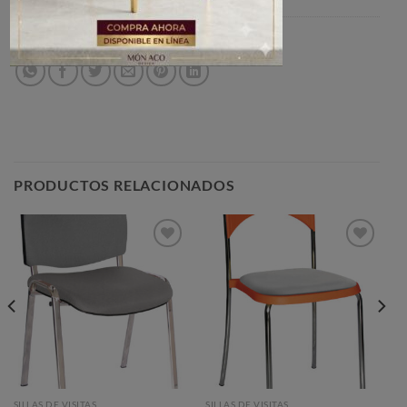
SKU:
OV006
Categoría:
SILLAS DE VISITAS
PRODUCTOS RELACIONADOS
Añadir
Añadir
a la
a la
lista de
lista de
deseos
deseos
SILLAS DE VISITAS
SILLAS DE VISITAS