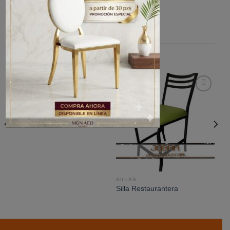
PRODUCTOS RELACIONADOS
SILLAS
Añadir
Añadir
Silla San OHV64
a la
a la
lista de
lista de
deseos
deseos
SILLAS
Silla Restaurantera