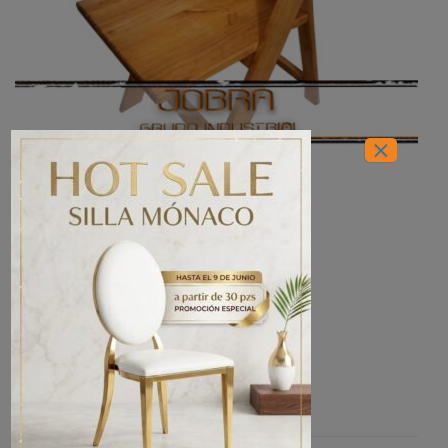
×
INICIO
/
EVENTOS
/
SILLAS
Silla Avant Garde Rústico