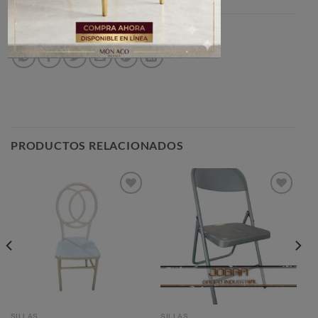
SKU:
ES005
Categoría:
SILLAS
PRODUCTOS RELACIONADOS
Añadir
Añadir
a la
a la
lista de
lista de
deseos
deseos
SILLAS
SILLAS