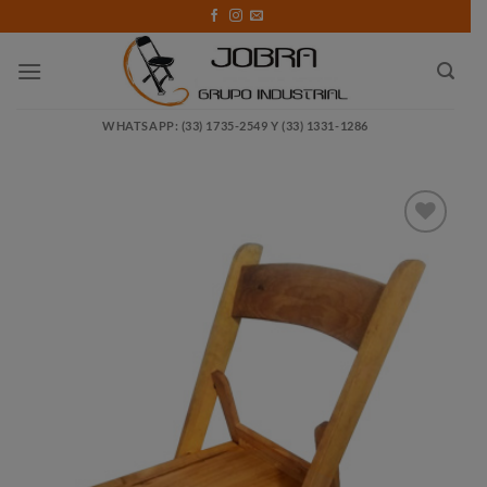
Saltar
al
contenido
WHATSAPP: (33) 1735-2549 Y (33) 1331-1286
Añadir
a la
lista de
deseos