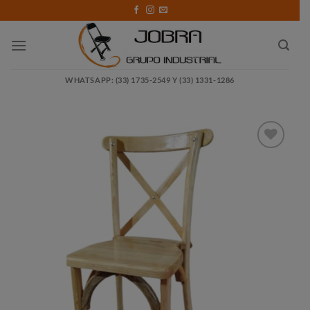
Saltar
al
contenido
WHATSAPP: (33) 1735-2549 Y (33) 1331-1286
Añadir
a la
lista
de
deseos