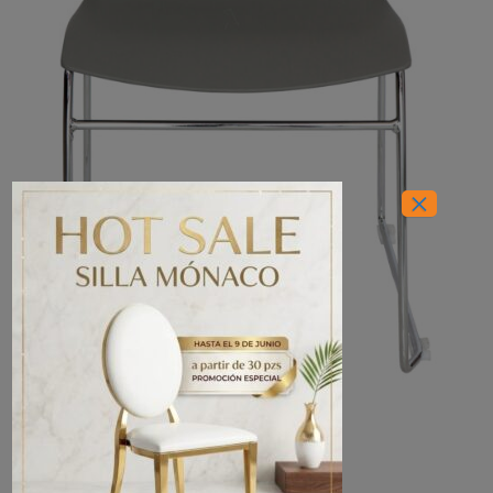
×
INICIO
/
OFICINAS
/
SILLAS DE VISITAS
Silla Delta