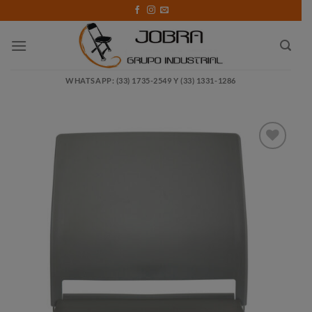
Saltar
al
contenido
WHATSAPP: (33) 1735-2549 Y (33) 1331-1286
Añadir
a la
lista
de
deseos