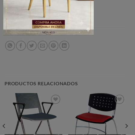
Categoría:
SILLAS DE VISITAS
PRODUCTOS RELACIONADOS
Añadir
Añadir
a la
a la
lista de
lista de
deseos
deseos